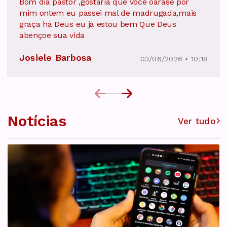
Bom dia pastor ,gostaria que você oarase por
mim ontem eu passei mal de madrugada,mais
graça há Deus eu já estou bem Que Deus
abençoe sua vida
Josiele Barbosa
03/06/2026 • 10:18
Notícias
Ver tudo