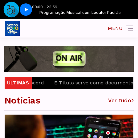
00:00 - 23:59
or Padrão
Acessibilidade - Spot 2
Programação Musical com Locutor Padrão
MENU
orma Discord
ÚLTIMAS
E-Título serve como documento para vo
Notícias
Ver tudo