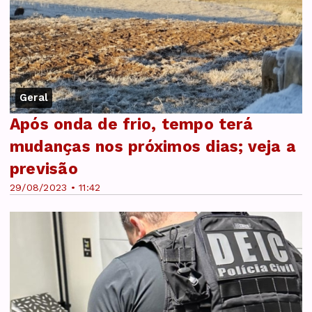
Geral
Após onda de frio, tempo terá
mudanças nos próximos dias; veja a
previsão
29/08/2023 • 11:42