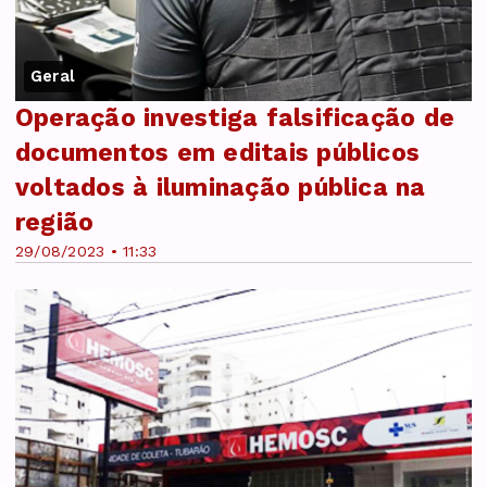
Geral
Operação investiga falsificação de
documentos em editais públicos
voltados à iluminação pública na
região
29/08/2023 • 11:33