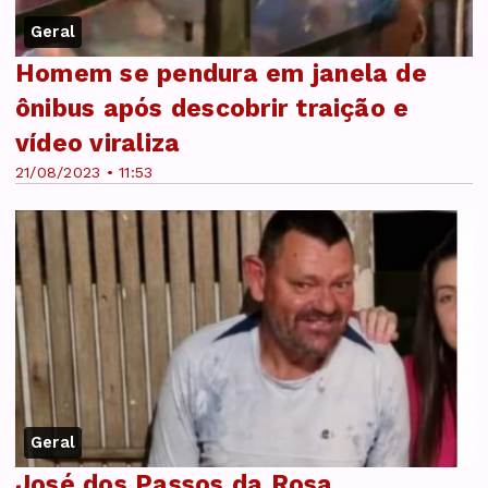
Geral
Homem se pendura em janela de
ônibus após descobrir traição e
vídeo viraliza
21/08/2023 • 11:53
Geral
José dos Passos da Rosa,