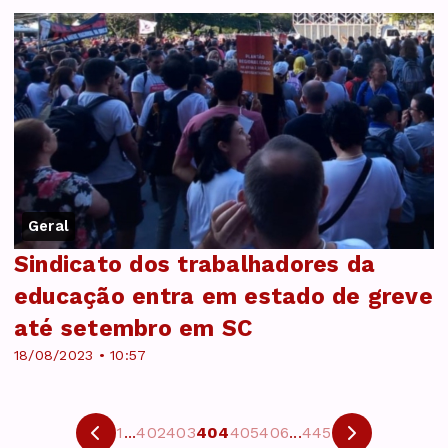
Geral
Sindicato dos trabalhadores da
educação entra em estado de greve
até setembro em SC
18/08/2023 • 10:57
1
...
402
403
404
405
406
...
445