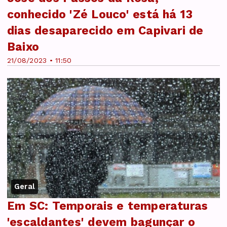
conhecido 'Zé Louco' está há 13
dias desaparecido em Capivari de
Baixo
21/08/2023 • 11:50
Geral
Em SC: Temporais e temperaturas
'escaldantes' devem bagunçar o