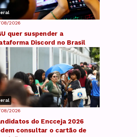
eral
/08/2026
U quer suspender a
ataforma Discord no Brasil
eral
/08/2026
ndidatos do Encceja 2026
dem consultar o cartão de