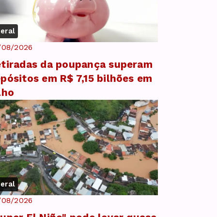
eral
/08/2026
tiradas da poupança superam
pósitos em R$ 7,15 bilhões em
lho
eral
/08/2026