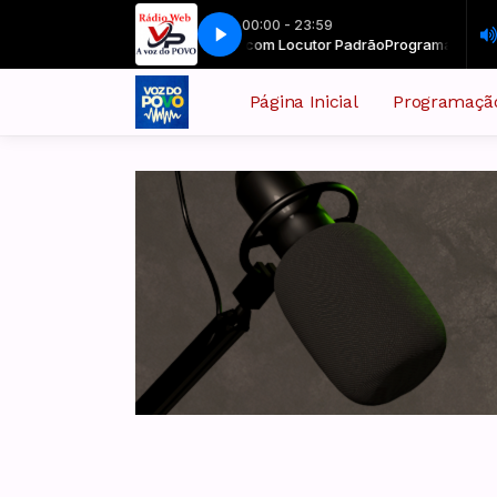
00:00 - 23:59
Programação Musical com Locutor Padrão
ARENA202
ARENA202
Programação Musical c
Página Inicial
Programaçã