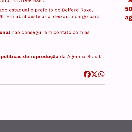
“S
deral na ADPF 635”.
50
ado estadual e prefeito de Belford Roxo,
. Em abril deste ano, deixou o cargo para
a
onal
não conseguiram contato com as
s
políticas de reprodução
da Agência Brasil.