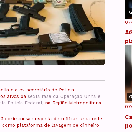
G
07
AG
pl
lla e o ex-secretário de Polícia
 os alvos da
sexta fase da Operação Unha e
G
ela Polícia Federal
, na Região Metropolitana
07
Ca
ção criminosa suspeita de utilizar uma rede
po
o como plataforma de lavagem de dinheiro,