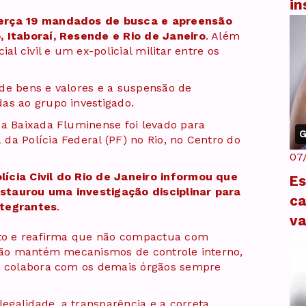
in
terça 19 mandados de busca e apreensão
, Itaboraí, Resende e Rio de Janeiro
. Além
al civil e um ex-policial militar entre os
de bens e valores e a suspensão de
as ao grupo investigado.
da Baixada Fluminense foi levado para
G
da Polícia Federal (PF) no Rio, no Centro do
07
ícia Civil do Rio de Janeiro informou que
Es
staurou uma investigação disciplinar para
ca
ntegrantes
.
v
erto e reafirma que não compactua com
ição mantém mecanismos de controle interno,
 e colabora com os demais órgãos sempre
galidade, a transparência e a correta