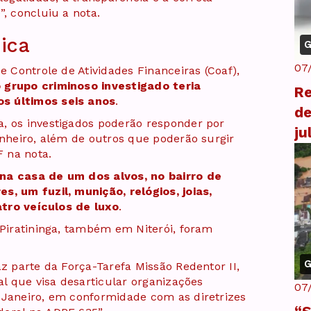
”, concluiu a nota.
ica
G
07
e Controle de Atividades Financeiras (Coaf),
grupo criminoso investigado teria
Re
s últimos seis anos
.
de
, os investigados poderão responder por
ju
inheiro, além de outros que poderão surgir
F na nota.
na casa de um dos alvos, no bairro de
s, um fuzil, munição, relógios, joias,
uatro veículos de luxo
.
 Piratininga, também em Niterói, foram
G
az parte da Força-Tarefa Missão Redentor II,
al que visa desarticular organizações
07
 Janeiro, em conformidade com as diretrizes