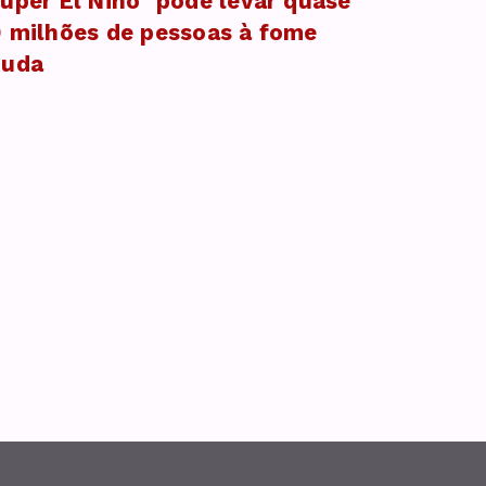
uper El Niño" pode levar quase
 milhões de pessoas à fome
guda