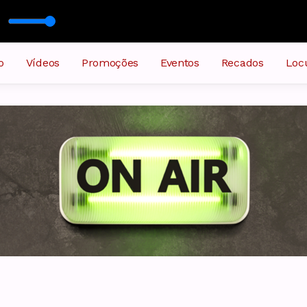
om Locutor Padrão
o
Vídeos
Promoções
Eventos
Recados
Loc