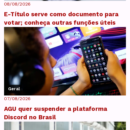
08/08/2026
E-Título serve como documento para
votar; conheça outras funções úteis
Geral
07/08/2026
AGU quer suspender a plataforma
Discord no Brasil