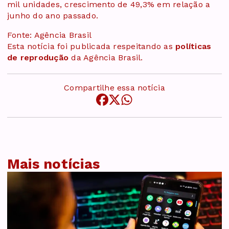
mil unidades, crescimento de 49,3% em relação a
junho do ano passado.
Fonte: Agência Brasil
Esta notícia foi publicada respeitando as
políticas
de reprodução
da Agência Brasil.
Compartilhe essa notícia
Mais notícias