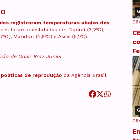
do
G
06
pios registraram temperaturas abaixo dos
ces foram constatados em Tapiraí (3,2ºC),
CB
,7ºC), Manduri (4,9ºC) e Assis (5,1ºC).
co
Fe
isão de Odair Braz Junior
s
políticas de reprodução
da Agência Brasil.
G
06
Em