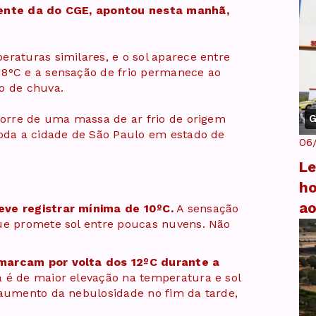
rente da do CGE, apontou nesta manhã,
eraturas similares, e o sol aparece entre
18°C e a sensação de frio permanece ao
o de chuva.
ecorre de uma massa de ar frio de origem
G
toda a cidade de São Paulo em estado de
06
Le
ho
a
eve registrar mínima de 10ºC.
A sensação
que promete sol entre poucas nuvens. Não
 marcam por volta dos 12ºC durante a
a é de maior elevação na temperatura e sol
 aumento da nebulosidade no fim da tarde,