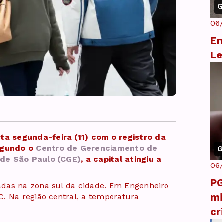
G
06
En
Le
a segunda-feira (11) com o registro da
egundo o
Centro de Gerenciamento de
G
 de São Paulo (CGE)
, a capital atingiu a
06
PG
das na zona sul da cidade. Em Engenheiro
mi
. Na região central, a temperatura
cr