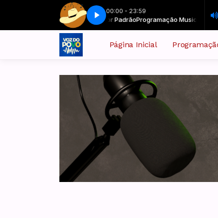
00:00 - 23:59
ramação Musical com Locutor Padrão
Raízes & canções - Parte 8
Raízes & canções - Parte 8
Programação Musical com Locuto
Página Inicial
Programaçã