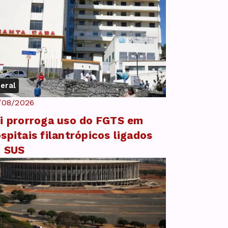
eral
/08/2026
i prorroga uso do FGTS em
spitais filantrópicos ligados
o SUS