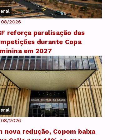
eral
/08/2026
F reforça paralisação das
mpetições durante Copa
minina em 2027
eral
/08/2026
 nova redução, Copom baixa