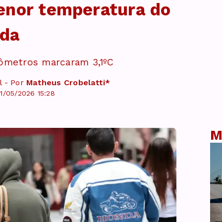
enor temperatura do
ada
ômetros marcaram 3,1ºC
l - Por
Matheus Crobelatti*
1/05/2026 15:28
M