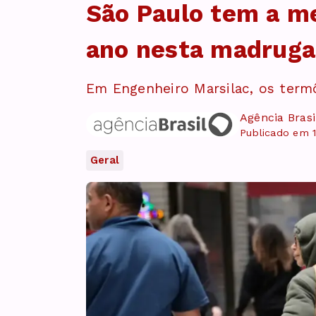
São Paulo tem a m
ano nesta madrug
Em Engenheiro Marsilac, os term
Agência Brasi
Publicado em 1
Geral