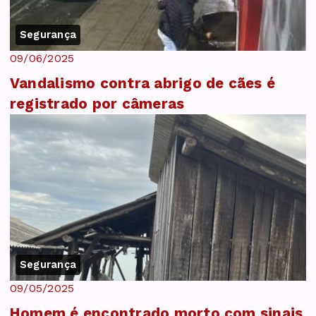
Segurança
09/06/2025
Vandalismo contra abrigo de cães é
registrado por câmeras
Segurança
09/05/2025
Homem é encontrado morto com sinais